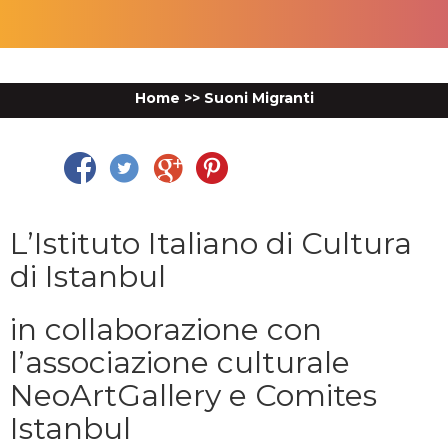
Home
>>
Suoni Migranti
Facebook
Twitter
Google Plus
Pinterest
L’Istituto Italiano di Cultura
di Istanbul
in collaborazione con
l’associazione culturale
NeoArtGallery e Comites
Istanbul