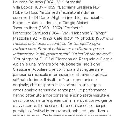
Laurent Boutros (1964 – Viv.) “Amasia”
Villa Lobos (1887 – 1959) “Bachiana Brasileira N.5”
Roberto Rossi “la comedia” ispirato alla divina
commedia DI Dante Alighieri (inedito) hic incipit –
Koine – Makeda – dedicato Giorgio Albiani
Jacques Ibert (1890 – 1962) “Entr’acte”
Francesco Santucci (1964 – Viv.) “Habanera Y Tango”
Piazzolla (1921 – 1992) “Cafè 1930”, “Nightclub 1960”
io la
musica, chʼai dolci accenti, so far tranquillo ogni
turbato core. Et or di nobil ira et or dʼamore posso
infiammare le più gelate menti.
“Orfeo” di Monteverdi
Il
“Counterpoint DUO” di Filomena de Pasquale e Giorgio
Albiani è una immersione Musicale tra Tradizione
Classica e Popolare che continua a distinguersi nel
panorama musicale internazionale attraverso questa
raffinata fusione. Il risultato è un suono unico e
originale, che trasporta l’ascoltatore in un viaggio
emozionale e sensoriale senza pari. Le performance
hanno ottenuto ampi consensi e sono state vissute e
descritte come un’esperienza immersiva, coinvolgente
e avvincente. Il duo si è esibito con successo nei più
prestigiosi festival internazionali, abbracciando diverse