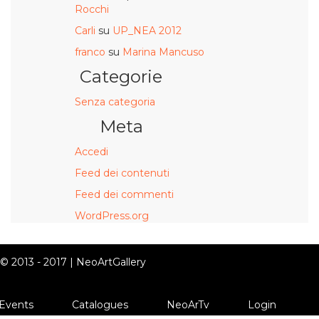
Rocchi
Carli
su
UP_NEA 2012
franco
su
Marina Mancuso
Categorie
Senza categoria
Meta
Accedi
Feed dei contenuti
Feed dei commenti
WordPress.org
© 2013 - 2017 | NeoArtGallery
Events
Catalogues
NeoArTv
Login