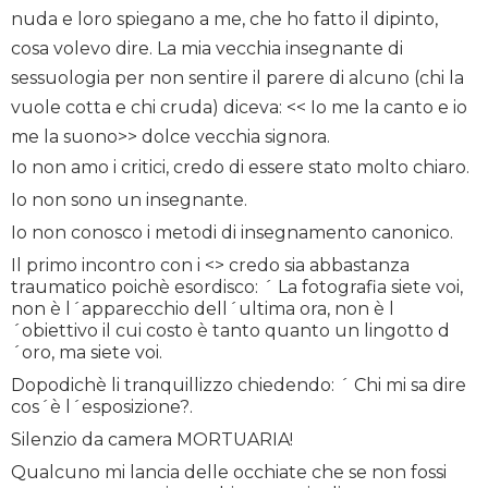
nuda e loro spiegano a me, che ho fatto il dipinto,
cosa volevo dire. La mia vecchia insegnante di
sessuologia per non sentire il parere di alcuno (chi la
vuole cotta e chi cruda) diceva: << Io me la canto e io
me la suono>> dolce vecchia signora.
Io non amo i critici, credo di essere stato molto chiaro.
Io non sono un insegnante.
Io non conosco i metodi di insegnamento canonico.
Il primo incontro con i <> credo sia abbastanza
traumatico poichè esordisco: ´ La fotografia siete voi,
non è l´apparecchio dell´ultima ora, non è l
´obiettivo il cui costo è tanto quanto un lingotto d
´oro, ma siete voi.
Dopodichè li tranquillizzo chiedendo: ´ Chi mi sa dire
cos´è l´esposizione?.
Silenzio da camera MORTUARIA!
Qualcuno mi lancia delle occhiate che se non fossi