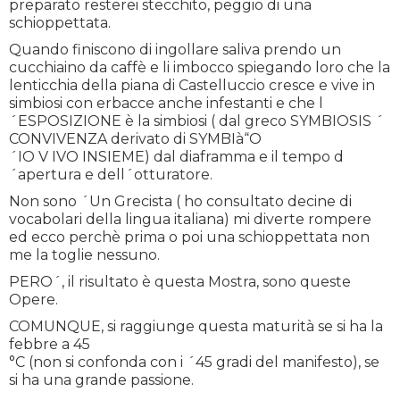
preparato resterei stecchito, peggio di una
schioppettata.
Quando finiscono di ingollare saliva prendo un
cucchiaino da caffè e li imbocco spiegando loro che la
lenticchia della piana di Castelluccio cresce e vive in
simbiosi con erbacce anche infestanti e che l
´ESPOSIZIONE è la simbiosi ( dal greco SYMBIOSIS ´
CONVIVENZA derivato di SYMBI
à“O
´IO V IVO INSIEME) dal diaframma e il tempo d
´apertura e dell´otturatore.
Non sono ´Un Grecista ( ho consultato decine di
vocabolari della lingua italiana) mi diverte rompere
ed ecco perchè prima o poi una schioppettata non
me la toglie nessuno.
PERO´, il risultato è questa Mostra, sono queste
Opere.
COMUNQUE, si raggiunge questa maturità se si ha la
febbre a 45
°C (non si confonda con i ´45 gradi del manifesto), se
si ha una grande passione.