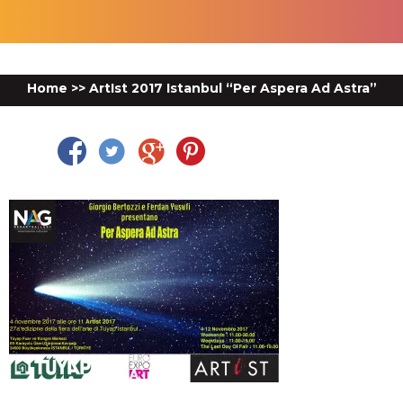
Home
>>
ArtIst 2017 Istanbul “Per Aspera Ad Astra”
Facebook
Twitter
Google Plus
Pinterest