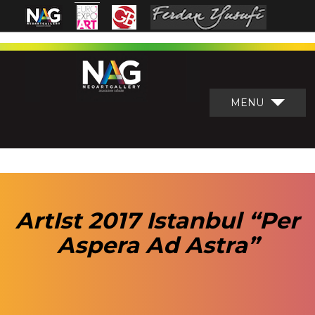
MENU
ArtIst 2017 Istanbul “Per
Aspera Ad Astra”