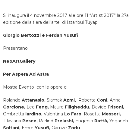
Si inaugura il 4 novembre 2017 alle ore 11 “ArtIst 2017” la 27a
edizione della fiera dell’arte di Istanbul Tuyap.
Giorgio Bertozzi e Ferdan Yusufi
Presentano
NeoArtGallery
Per Aspera Ad Astra
Mostra Evento con le opere di
Rolando
Attanasio,
Siamak
Azmi,
Roberta
Coni,
Anna
Corcione,
Lee
Feng,
Mauro
Filigheddu,
Davide
Frisoni,
Ombretta
Iardino,
Valentina
Lo Faro,
Rosetta
Messori,
Flaviana
Pesce,
Parlind
Prelashi,
Eugenio
Rattà,
Yeganeh
Soltani,
Emre
Yusufi,
Gamze
Zorlu