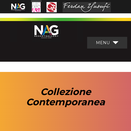
MENU
Collezione
Contemporanea