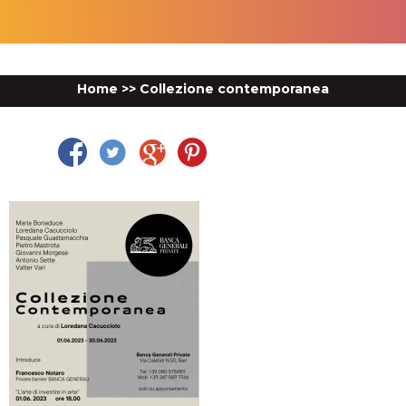
Home
>>
Collezione contemporanea
Facebook
Twitter
Google Plus
Pinterest