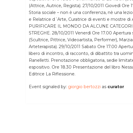
(Attrice, Autrice, Regista). 27/10/2011 Giovedì Ore
Storia sociale – non è una conferenza, nè una lezion
e Relatrice d´Arte, Curatrice di eventi e mostre d
PURIFICARE IL MONDO DA ALCUNE CATEGORIE
STREGHE. 28/10/2011 Venerdì Ore 17.00 Apertura s
(Scultrice, Pittrice, Videoartista, Performer), Marzi
Arteterapista). 29/10/2011 Sabato Ore 17.00 Aper
libero di incontro, di racconto, di dibattito tra uo
Ranelletti. Prenotazione obbligatoria, sedie limit
espositivo. Ore 18.30 Presentazione del libro Ness
Editrice La Riflessione.
Event signaled by:
giorgio bertozzi
as
curator