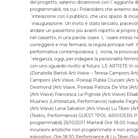
del progetto, saranno diciannove con l´aggiunta d
programmabili, tra cui i Polaroiders che avranno sia 
´interazione con il pubblico, che uno spazio di incu
´inaugurazione. Un invito è stato lanciato, piacevo
andare un passettino più avanti rispetto al proprio
nel cassetto, in una parola: osare. L´osare inteso nel
correggere e mai fermarsi; la regola principe nell´Ar
performativa contemporanea. L´ironia, la provocazio
´eleganza, oggi, per indagare la personalità femmi
con uno sguardo rivolto al futuro. LE ARTISTE In 
(Donatella Bartoli Arti Visive – Teresa Campioni Arti
Campioni (Arti Visive, Poesia) Publia Cruciani (Arti
Desmond (Arti Visive, Poesia) Patrizia De Vita (Arti 
(Arti Visive) Francesca La Pignola (Arti Visive) Elisa
Musneci (Letteratura, Performance) Isabella Pagnanell
(Arti Visive) Lena Salvatori (Arti Visive) Lu Tiberi
(Teatro, Performance) GUEST ?POL AROIDERS P
programmabili) 25/10/2011 Martedì Ore 18.00 Inaug
incursioni artistiche non programmate e non progr
espositivo. Ore 18.30 Performance di Lu Tiberi (Scu