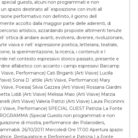
i special guests, alcuni non programmati e non
un spazio destinato all´esposizione con inviti all
rsione performativo non definito, il giorno dell
lmente accolto dalla maggior parte delle aderenti, di
 percorso artistico, azzardando proposte altrimenti tenute
l´ottica di andare avanti, evolversi, divenire, rivoluzionare,
te visiva e nell´espressione poetica, letteraria, teatrale,
ne, la sperimentazione, la ricerca, i contenuti e l
nile nel contesto espressivo storico passato, presente e
ordine alfabetico con accanto i campi espressivi Barcamp
 Visive, Performance) Cati Briganti (Arti Visive) Lucilla
 Visive) Sonia D´attile (Arti Visive, Performance) Mary
Visive, Poesia) Silvia Gazzea (Arti Visive) Rossana Giardini
betta Liddi (Arti Visive) Melissa Maio (Arti Visive) Marzia
i (Arti Visive) Valeria Patrizi (Arti Visive) Laura Piccininni
 (Arti Visive, Performance) SPECIAL GUEST Patrizia La Fonte
ROGRAMMA (Special Guests non programmati e non
urazione di mostra, performance dei Polaroiders,
ammabili. 26/10/2011 Mercoledì Ore 17.00 Apertura spazio
ltrice, Restauratrice e Performer) e Patrizia La Fonte