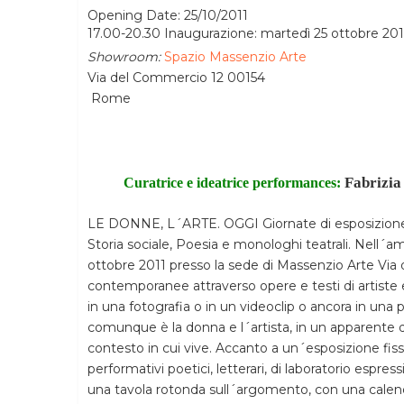
Opening Date: 25/10/2011
17.00-20.30 Inaugurazione: martedì 25 ottobre 201
Showroom:
Spazio Massenzio Arte
Via del Commercio 12 00154
Rome
Fabrizia
Curatrice e ideatrice performances:
LE DONNE, L´ARTE. OGGI Giornate di esposizione d´
Storia sociale, Poesia e monologhi teatrali. Nell´am
ottobre 2011 presso la sede di Massenzio Arte Via
contemporanee attraverso opere e testi di artiste e 
in una fotografia o in un videoclip o ancora in una
comunque è la donna e l´artista, in un apparente dual
contesto in cui vive. Accanto a un´esposizione fis
performativi poetici, letterari, di laboratorio espre
una tavola rotonda sull´argomento, con una calendar