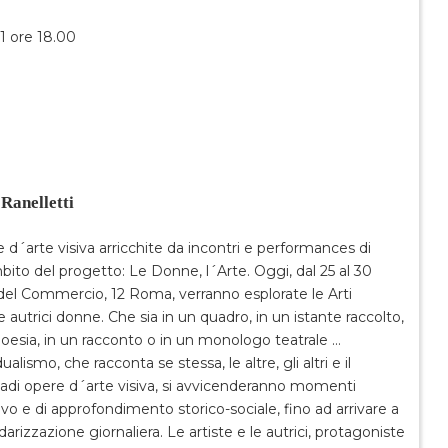
1 ore 18.00
 Ranelletti
arte visiva arricchite da incontri e performances di
bito del progetto: Le Donne, l´Arte. Oggi, dal 25 al 30
 del Commercio, 12 Roma, verranno esplorate le Arti
autrici donne. Che sia in un quadro, in un istante raccolto,
 poesia, in un racconto o in un monologo teatrale …
ismo, che racconta se stessa, le altre, gli altri e il
sadi opere d´arte visiva, si avvicenderanno momenti
ssivo e di approfondimento storico-sociale, fino ad arrivare a
izzazione giornaliera. Le artiste e le autrici, protagoniste