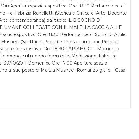
 17.00 Apertura spazio espositivo. Ore 18.30 Performance di
e – di Fabrizia Ranelletti (Storica e Critica d´Arte, Docente
i Arte contemporanea) dal titolo: IL BISOGNO DI
 UMANE COLLEGATE CON IL MALE: LA CACCIA ALLE
pazio espositivo. Ore 18.30 Performance di Sonia D´Attile
a Musneci (Scrittrice, Poeta) e Teresa Campioni (Pittrice,
tura spazio espositivo. Ore 18.30 CAPIAMOCI – Momento
mini e donne, sul mondo femminile. Mediazione: Fabrizia
ate. 30/10/2011 Domenica Ore 17.00 Apertura spazio
uno al suo posto di Marzia Musneci, Romanzo giallo – Casa