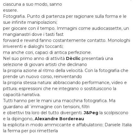
ciascuna a suo modo, sanno
essere.
Fotografia. Punto di partenza per ragionare sulla forma e le
sue infinite manipolazioni;
per giocare con il tempo. Immagini come audiocassette, un
mangianastri dove i tasti fast
forward e rewind fanno costantemente contatto. Monologhi
irriverenti e dialoghi toccanti;
ma anche cori, capaci di antica perfezione.
Nel suo primo anno di attività
Dèclic
presentarà una
selezione di giovani artisti che declinano
la propria azione al ritmo della velocità. Con la fotografia che
prende un nuovo corso, reinventando
la propria stessa natura: abbracciando performance, video e
pittura; espressioni che ne integrano o sostituiscono la
capacità narrativa.
Tutti hanno per le mani una macchina fotografica. Ma
guardano all´immagine con tensioni, filtri
e obiettivi tra loro del tutto divergenti.
J&Peg
la scolpiscono
e la dipingono,
Alexandre Bordereau
la esplicita in modo ammiccante e affabulatorio; Daniele Italia
la ferma per poi rimetterla