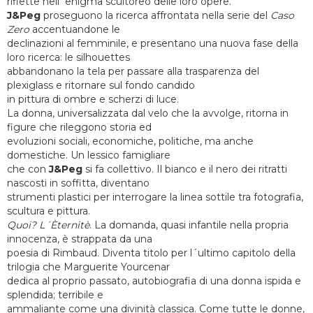
riflette nell´enigma scultoreo delle loro opere.
J&Peg
proseguono la ricerca affrontata nella serie del
Caso
Zero
 accentuandone le
declinazioni al femminile, e presentano una nuova fase della
loro ricerca: le silhouettes
abbandonano la tela per passare alla trasparenza del
plexiglass e ritornare sul fondo candido
in pittura di ombre e scherzi di luce.
La donna, universalizzata dal velo che la avvolge, ritorna in
figure che rileggono storia ed
evoluzioni sociali, economiche, politiche, ma anche
domestiche. Un lessico famigliare
che con
J&Peg
si fa collettivo. Il bianco e il nero dei ritratti
nascosti in soffitta, diventano
strumenti plastici per interrogare la linea sottile tra fotografia,
scultura e pittura.
Quoi? L´Èternitè
. La domanda, quasi infantile nella propria
innocenza, è strappata da una
poesia di Rimbaud. Diventa titolo per l´ultimo capitolo della
trilogia che Marguerite Yourcenar
dedica al proprio passato, autobiografia di una donna ispida e
splendida; terribile e
ammaliante come una divinità classica. Come tutte le donne,