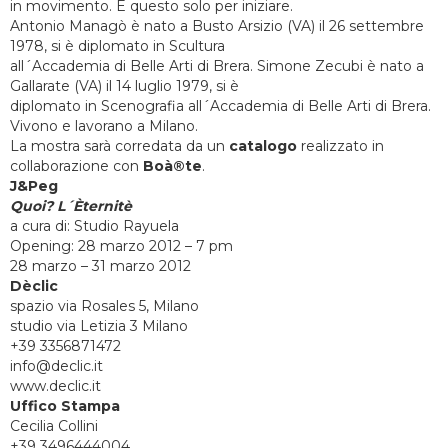
in movimento. E questo solo per iniziare.
Antonio Managò è nato a Busto Arsizio (VA) il 26 settembre
1978, si è diplomato in Scultura
all´Accademia di Belle Arti di Brera. Simone Zecubi è nato a
Gallarate (VA) il 14 luglio 1979, si è
diplomato in Scenografia all´Accademia di Belle Arti di Brera.
Vivono e lavorano a Milano.
La mostra sarà corredata da un
catalogo
realizzato in
collaborazione con
Boà®te
.
J&Peg
Quoi? L´Èternitè
a cura di: Studio Rayuela
Opening: 28 marzo 2012 – 7 pm
28 marzo – 31 marzo 2012
Dèclic
spazio via Rosales 5, Milano
studio via Letizia 3 Milano
+39 3356871472
info@declic.it
www.declic.it
Uffico Stampa
Cecilia Collini
+39 3496444004