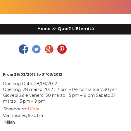
Home
>>
Quoi? L’Eternità
Facebook
Twitter
Google Plus
Pinterest
From 28/03/2012 to 31/03/2012
Opening Date: 28/03/2012
Opening: 28 marzo 2012 | 7 pm – Performance 7:30 pm
Giovedì 29 e venerdì 30 marzo | 5 pm – 8 pm Sabato 31
marzo | 5 pm – 9 pm
Showroom:
Dèclic
Via Rosales, 5 20124
Milan