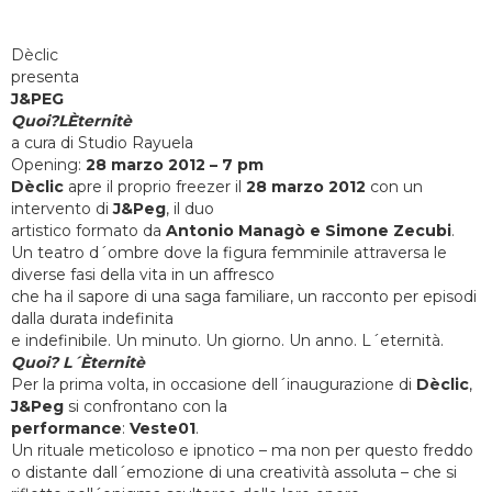
Dèclic
presenta
J&PEG
Quoi?LÈternitè
a cura di Studio Rayuela
Opening:
28 marzo 2012 – 7 pm
Dèclic
apre il proprio freezer il
28 marzo 2012
con un
intervento di
J&Peg
, il duo
artistico formato da
Antonio Managò e Simone Zecubi
.
Un teatro d´ombre dove la figura femminile attraversa le
diverse fasi della vita in un affresco
che ha il sapore di una saga familiare, un racconto per episodi
dalla durata indefinita
e indefinibile. Un minuto. Un giorno. Un anno. L´eternità.
Quoi? L´Èternitè
Per la prima volta, in occasione dell´inaugurazione di
Dèclic
,
J&Peg
si confrontano con la
performance
:
Veste01
.
Un rituale meticoloso e ipnotico – ma non per questo freddo
o distante dall´emozione di una creatività assoluta – che si