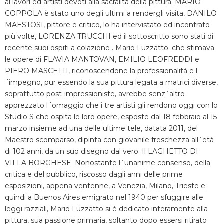
ai lavori ed artisti devoti alla sacralità della pittura. MARIO
COPPOLA è stato uno degli ultimi a rendergli visita, DANILO
MAESTOSI, pittore e critico, lo ha intervistato ed incontrato
più volte, LORENZA TRUCCHI ed il sottoscritto sono stati di
recente suoi ospiti a colazione . Mario Luzzatto. che stimava
le opere di FLAVIA MANTOVAN, EMILIO LEOFREDDI e
PIERO MASCETTI, riconoscendone la professionalità e l
´impegno, pur essendo la sua pittura legata a matrici diverse,
soprattutto post-impressioniste, avrebbe senz´altro
apprezzato l´omaggio che i tre artisti gli rendono oggi con lo
Studio S che ospita le loro opere, esposte dal 18 febbraio al 15
marzo insieme ad una delle ultime tele, datata 2011, del
Maestro scomparso, dipinta con giovanile freschezza all´età
di 102 anni, da un suo disegno dal vero: Il LAGHETTO DI
VILLA BORGHESE. Nonostante l´unanime consenso, della
critica e del pubblico, riscosso dagli anni delle prime
esposizioni, appena ventenne, a Venezia, Milano, Trieste e
quindi a Buenos Aires emigrato nel 1940 per sfuggire alle
leggi razziali, Mario Luzzatto si è dedicato interamente alla
pittura, sua passione primaria, soltanto dopo essersi ritirato