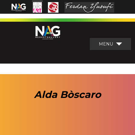
MENU
Alda Bòscaro