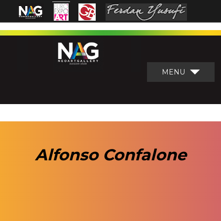
MENU
Alfonso Confalone