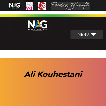
MENU
Ali Kouhestani