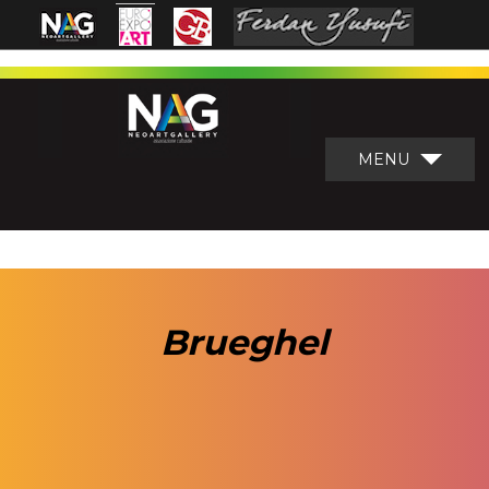
MENU
Brueghel