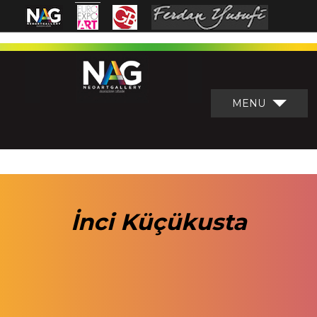
MENU
İnci Küçükusta