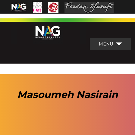
MENU
Masoumeh Nasirain