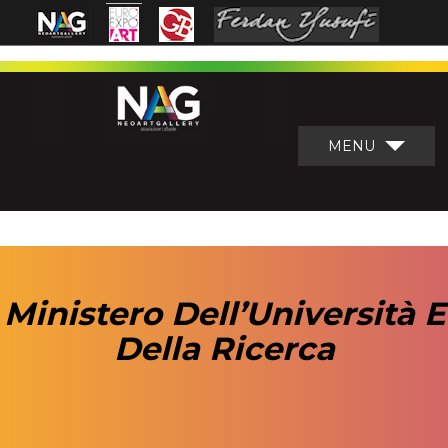
MENU
Ministero Dell’Università E
Della Ricerca