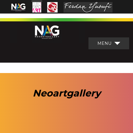
MENU
Neoartgallery