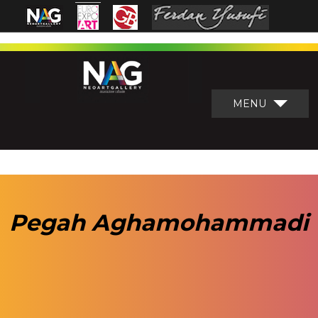
MENU
Pegah Aghamohammadi