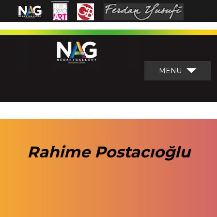
MENU
Rahime Postacıoğlu