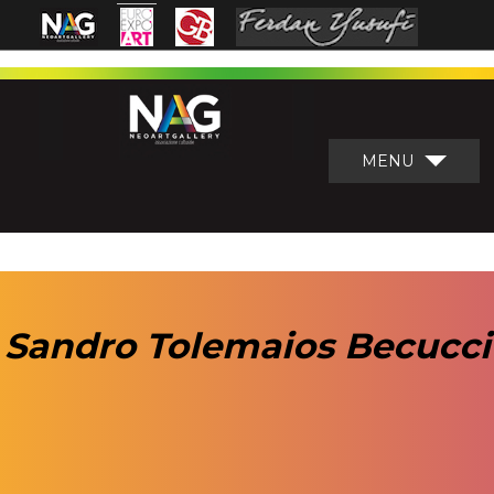
MENU
Sandro Tolemaios Becucci