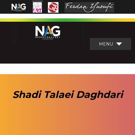
MENU
Shadi Talaei Daghdari